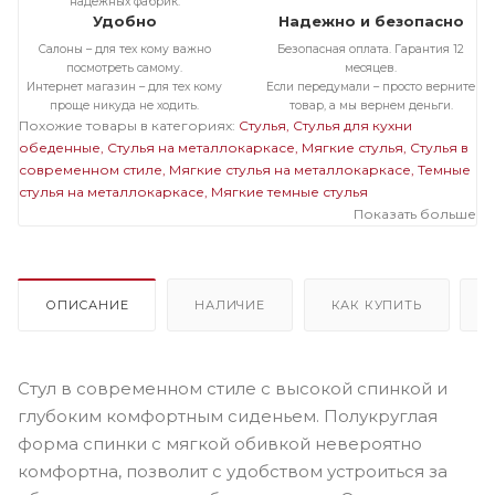
надежных фабрик.
Удобно
Надежно и безопасно
Салоны – для тех кому важно
Безопасная оплата. Гарантия 12
посмотреть самому.
месяцев.
Интернет магазин – для тех кому
Если передумали – просто верните
проще никуда не ходить.
товар, а мы вернем деньги.
Похожие товары в категориях:
Стулья
Стулья для кухни
обеденные
Стулья на металлокаркасе
Мягкие стулья
Стулья в
современном стиле
Мягкие стулья на металлокаркасе
Темные
стулья на металлокаркасе
Мягкие темные стулья
Показать больше
ОПИСАНИЕ
НАЛИЧИЕ
КАК КУПИТЬ
Стул в современном стиле с высокой спинкой и
глубоким комфортным сиденьем. Полукруглая
форма спинки с мягкой обивкой невероятно
комфортна, позволит с удобством устроиться за