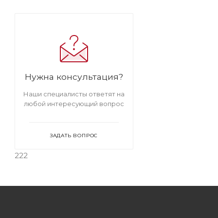
велюра
Мягкие стулья на
металлокаркасе
Стулья бархатные с
обивкой из велюра на
металлокаркасе
Мягкие стулья
велюровые бархатные
Стулья ярких
цветов на металлокаркасе
Мягкие
стулья ярких цветов
Стулья ярких
цветов велюровые
Нужна консультация?
Наши специалисты ответят на
любой интересующий вопрос
ЗАДАТЬ ВОПРОС
222