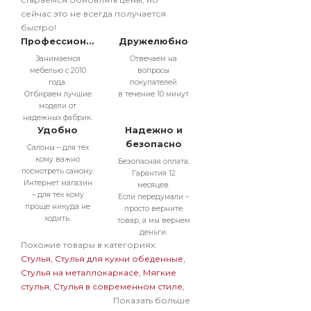
сейчас это не всегда получается
быстро!
Профессионально
Дружелюбно
Занимаемся
Отвечаем на
мебелью с 2010
вопросы
года.
покупателей
Отбираем лучшие
в течение 10 минут
модели от
надежных фабрик.
Удобно
Надежно и
безопасно
Салоны – для тех
кому важно
Безопасная оплата.
посмотреть самому.
Гарантия 12
Интернет магазин
месяцев.
– для тех кому
Если передумали –
проще никуда не
просто верните
ходить.
товар, а мы вернем
деньги.
Похожие товары в категориях:
Стулья
Стулья для кухни обеденные
Стулья на металлокаркасе
Мягкие
стулья
Стулья в современном стиле
Стулья бархатные с обивкой из
Показать больше