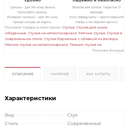
Удобно
Надежно и безопасно
Салоны – для тех кому важно
Безопасная оплата. Гарантия 12
посмотреть самому.
месяцев.
Интернет магазин – для тех кому
Если передумали – просто верните
проще никуда не ходить.
товар, а мы вернем деньги.
Похожие товары в категориях:
Стулья
Стулья для кухни
обеденные
Стулья на металлокаркасе
Мягкие стулья
Стулья в
современном стиле
Стулья бархатные с обивкой из велюра
Мягкие стулья на металлокаркасе
Темные стулья на
металлокаркасе
Стулья бархатные с обивкой из велюра на
Показать больше
металлокаркасе
Мягкие темные стулья
Мягкие стулья
велюровые бархатные
Велюровые темные стулья
ОПИСАНИЕ
НАЛИЧИЕ
КАК КУПИТЬ
Характеристики
Вид
Стул
Стиль
Современный