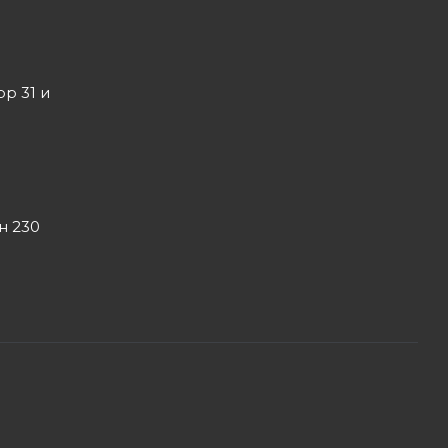
ор 31 и
он 230