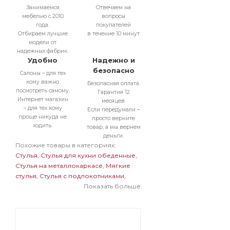
Занимаемся
Отвечаем на
мебелью с 2010
вопросы
года.
покупателей
Отбираем лучшие
в течение 10 минут
модели от
надежных фабрик.
Удобно
Надежно и
безопасно
Салоны – для тех
кому важно
Безопасная оплата.
посмотреть самому.
Гарантия 12
Интернет магазин
месяцев.
– для тех кому
Если передумали –
проще никуда не
просто верните
ходить.
товар, а мы вернем
деньги.
Похожие товары в категориях:
Стулья
Стулья для кухни обеденные
Стулья на металлокаркасе
Мягкие
стулья
Стулья с подлокотниками
Стулья в современном стиле
Показать больше
Стулья
бархатные с обивкой из велюра
Мягкие стулья на металлокаркасе
Темные стулья на металлокаркасе
Стулья на черном металлокаркасе