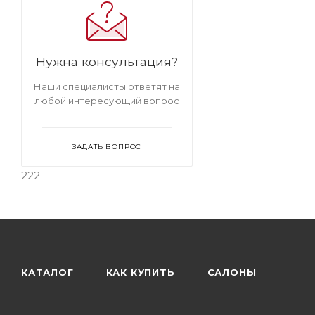
Стулья бархатные с обивкой из
велюра на металлокаркасе
Мягкие
стулья с подлокотниками
Мягкие
темные стулья
Мягкие стулья
Нужна консультация?
велюровые бархатные
Стулья
велюровые бархатные с
Наши специалисты ответят на
подлокотниками
Темные стулья с
любой интересующий вопрос
подлокотниками
Велюровые темные
стулья
ЗАДАТЬ ВОПРОС
222
КАТАЛОГ
КАК КУПИТЬ
САЛОНЫ