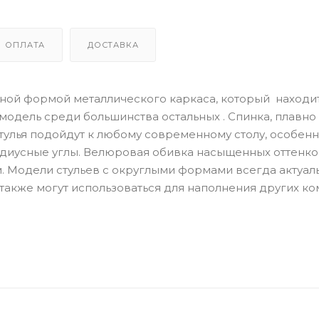
ОПЛАТА
ДОСТАВКА
ьной формой металлического каркаса, который находи
модель среди большинства остальных . Спинка, плавн
тулья подойдут к любому современному столу, особенн
усные углы. Велюровая обивка насыщенных оттенков 
. Модели стульев с округлыми формами всегда актуаль
также могут использоваться для наполнения других ком