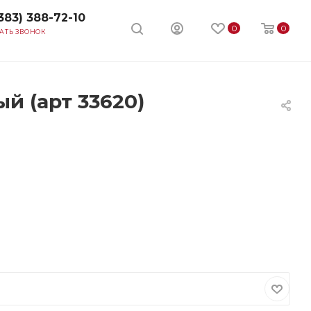
383) 388-72-10
0
0
АТЬ ЗВОНОК
й (арт 33620)