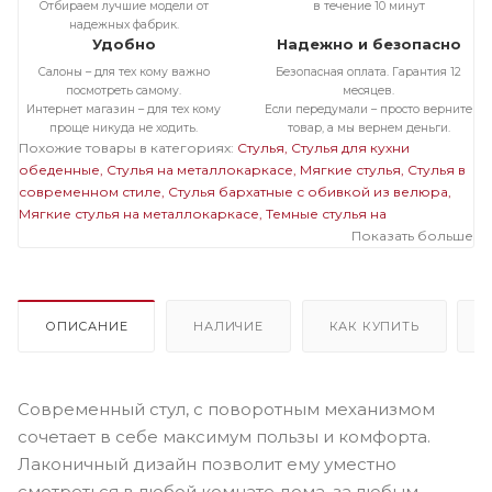
Отбираем лучшие модели от
в течение 10 минут
надежных фабрик.
Удобно
Надежно и безопасно
Салоны – для тех кому важно
Безопасная оплата. Гарантия 12
посмотреть самому.
месяцев.
Интернет магазин – для тех кому
Если передумали – просто верните
проще никуда не ходить.
товар, а мы вернем деньги.
Похожие товары в категориях:
Стулья
Стулья для кухни
обеденные
Стулья на металлокаркасе
Мягкие стулья
Стулья в
современном стиле
Стулья бархатные с обивкой из велюра
Мягкие стулья на металлокаркасе
Темные стулья на
металлокаркасе
Стулья на черном металлокаркасе
Показать больше
Стулья
бархатные с обивкой из велюра на металлокаркасе
Мягкие
темные стулья
Мягкие стулья велюровые бархатные
Велюровые темные стулья
ОПИСАНИЕ
НАЛИЧИЕ
КАК КУПИТЬ
Современный стул, с поворотным механизмом
сочетает в себе максимум пользы и комфорта.
Лаконичный дизайн позволит ему уместно
смотреться в любой комнате дома, за любым