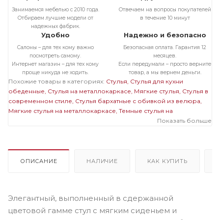
Занимаемся мебелью с 2010 года.
Отвечаем на вопросы покупателей
Отбираем лучшие модели от
в течение 10 минут
надежных фабрик.
Удобно
Надежно и безопасно
Салоны – для тех кому важно
Безопасная оплата. Гарантия 12
посмотреть самому.
месяцев.
Интернет магазин – для тех кому
Если передумали – просто верните
проще никуда не ходить.
товар, а мы вернем деньги.
Похожие товары в категориях:
Стулья
Стулья для кухни
обеденные
Стулья на металлокаркасе
Мягкие стулья
Стулья в
современном стиле
Стулья бархатные с обивкой из велюра
Мягкие стулья на металлокаркасе
Темные стулья на
металлокаркасе
Стулья на черном металлокаркасе
Показать больше
Стулья
бархатные с обивкой из велюра на металлокаркасе
Мягкие
темные стулья
Мягкие стулья велюровые бархатные
Велюровые темные стулья
ОПИСАНИЕ
НАЛИЧИЕ
КАК КУПИТЬ
Элегантный, выполненный в сдержанной
цветовой гамме стул с мягким сиденьем и