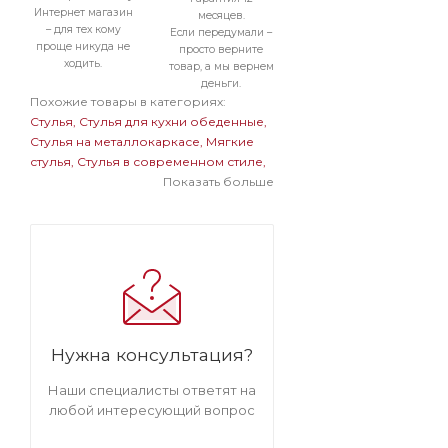
Интернет магазин
месяцев.
– для тех кому
Если передумали –
проще никуда не
просто верните
ходить.
товар, а мы вернем
деньги.
Похожие товары в категориях:
Стулья
Стулья для кухни обеденные
Стулья на металлокаркасе
Мягкие
стулья
Стулья в современном стиле
Стулья бархатные с обивкой из
Показать больше
велюра
Мягкие стулья на
металлокаркасе
Темные стулья на
металлокаркасе
Стулья на черном
металлокаркасе
Стулья бархатные с
обивкой из велюра на
металлокаркасе
Мягкие темные
стулья
Мягкие стулья велюровые
бархатные
Велюровые темные
Нужна консультация?
стулья
Наши специалисты ответят на
любой интересующий вопрос