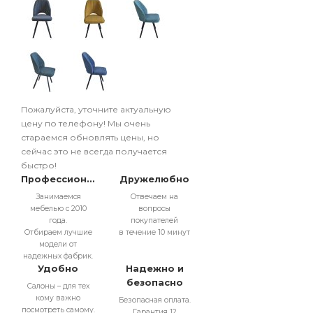
Пожалуйста, уточните актуальную
цену по телефону! Мы очень
стараемся обновлять цены, но
сейчас это не всегда получается
быстро!
Профессионально
Дружелюбно
Занимаемся
Отвечаем на
мебелью с 2010
вопросы
года.
покупателей
Отбираем лучшие
в течение 10 минут
модели от
надежных фабрик.
Удобно
Надежно и
безопасно
Салоны – для тех
кому важно
Безопасная оплата.
посмотреть самому.
Гарантия 12