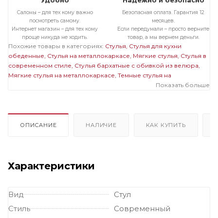
Удобно
Надежно и безопасно
Салоны – для тех кому важно
Безопасная оплата. Гарантия 12
посмотреть самому.
месяцев.
Интернет магазин – для тех кому
Если передумали – просто верните
проще никуда не ходить.
товар, а мы вернем деньги.
Похожие товары в категориях:
Стулья
Стулья для кухни
обеденные
Стулья на металлокаркасе
Мягкие стулья
Стулья в
современном стиле
Стулья бархатные с обивкой из велюра
Мягкие стулья на металлокаркасе
Темные стулья на
металлокаркасе
Стулья на черном металлокаркасе
Показать больше
Стулья
бархатные с обивкой из велюра на металлокаркасе
Мягкие
темные стулья
Мягкие стулья велюровые бархатные
Велюровые темные стулья
ОПИСАНИЕ
НАЛИЧИЕ
КАК КУПИТЬ
Характеристики
Вид
Стул
Стиль
Современный