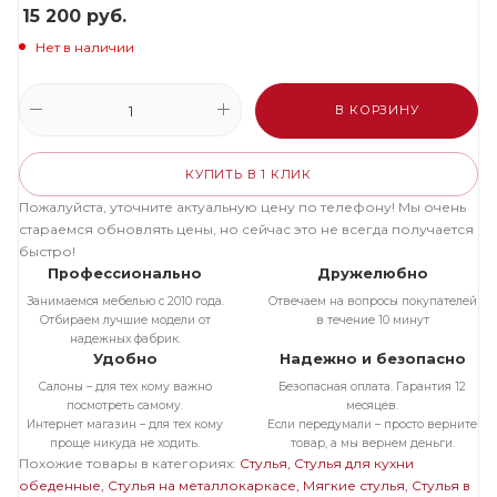
15 200
руб.
Нет в наличии
В КОРЗИНУ
КУПИТЬ В 1 КЛИК
Пожалуйста, уточните актуальную цену по телефону! Мы очень
стараемся обновлять цены, но сейчас это не всегда получается
быстро!
Профессионально
Дружелюбно
Занимаемся мебелью с 2010 года.
Отвечаем на вопросы покупателей
Отбираем лучшие модели от
в течение 10 минут
надежных фабрик.
Удобно
Надежно и безопасно
Салоны – для тех кому важно
Безопасная оплата. Гарантия 12
посмотреть самому.
месяцев.
Интернет магазин – для тех кому
Если передумали – просто верните
проще никуда не ходить.
товар, а мы вернем деньги.
Похожие товары в категориях:
Стулья
Стулья для кухни
обеденные
Стулья на металлокаркасе
Мягкие стулья
Стулья в