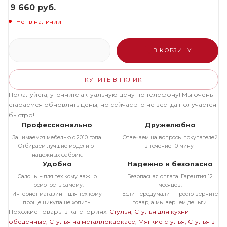
9 660
руб.
Нет в наличии
В КОРЗИНУ
КУПИТЬ В 1 КЛИК
Пожалуйста, уточните актуальную цену по телефону! Мы очень
стараемся обновлять цены, но сейчас это не всегда получается
быстро!
Профессионально
Дружелюбно
Занимаемся мебелью с 2010 года.
Отвечаем на вопросы покупателей
Отбираем лучшие модели от
в течение 10 минут
надежных фабрик.
Удобно
Надежно и безопасно
Салоны – для тех кому важно
Безопасная оплата. Гарантия 12
посмотреть самому.
месяцев.
Интернет магазин – для тех кому
Если передумали – просто верните
проще никуда не ходить.
товар, а мы вернем деньги.
Похожие товары в категориях:
Стулья
Стулья для кухни
обеденные
Стулья на металлокаркасе
Мягкие стулья
Стулья в