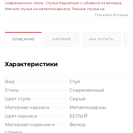
современном стиле
Стулья бархатные с обивкой из велюра
Мягкие стулья на металлокаркасе
Темные стулья на
металлокаркасе
Стулья бархатные с обивкой из велюра на
Показать больше
металлокаркасе
Мягкие темные стулья
Мягкие стулья
велюровые бархатные
Велюровые темные стулья
ОПИСАНИЕ
НАЛИЧИЕ
КАК КУПИТЬ
Характеристики
Вид
Стул
Стиль
Современный
Цвет стула
Серый
Материал каркаса
Металлокаркас
Цвет каркаса
БЕЛЫЙ
Материал сидения и
Велюр
спинки