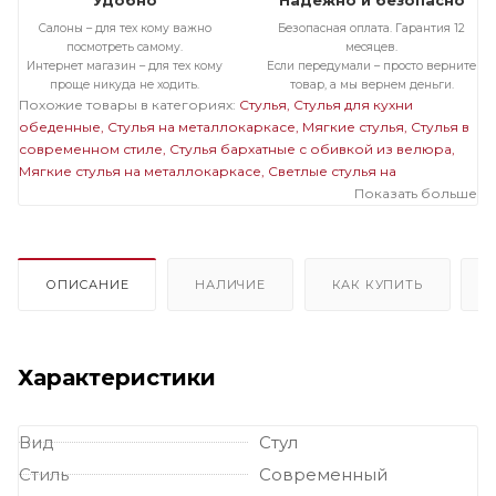
Удобно
Надежно и безопасно
Салоны – для тех кому важно
Безопасная оплата. Гарантия 12
посмотреть самому.
месяцев.
Интернет магазин – для тех кому
Если передумали – просто верните
проще никуда не ходить.
товар, а мы вернем деньги.
Похожие товары в категориях:
Стулья
Стулья для кухни
обеденные
Стулья на металлокаркасе
Мягкие стулья
Стулья в
современном стиле
Стулья бархатные с обивкой из велюра
Мягкие стулья на металлокаркасе
Светлые стулья на
металлокаркасе
Стулья на черном металлокаркасе
Показать больше
Стулья
бархатные с обивкой из велюра на металлокаркасе
Мягкие
светлые стулья
Мягкие стулья велюровые бархатные
Велюровые светлые стулья
ОПИСАНИЕ
НАЛИЧИЕ
КАК КУПИТЬ
Характеристики
Вид
Стул
Стиль
Современный