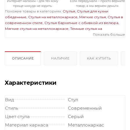
Интернет магазин – для тех кому
Если передумали – просто верните
проще никуда не ходить.
товар, а мы вернем деньги.
Похожие товары в категориях:
Стулья
Стулья для кухни
обеденные
Стулья на металлокаркасе
Мягкие стулья
Стулья в
современном стиле
Стулья бархатные с обивкой из велюра
Мягкие стулья на металлокаркасе
Темные стулья на
металлокаркасе
Стулья на черном металлокаркасе
Показать больше
Стулья
бархатные с обивкой из велюра на металлокаркасе
Мягкие
темные стулья
Мягкие стулья велюровые бархатные
Велюровые темные стулья
ОПИСАНИЕ
НАЛИЧИЕ
КАК КУПИТЬ
Характеристики
Вид
Стул
Стиль
Современный
Цвет стула
Серый
Материал каркаса
Металлокаркас