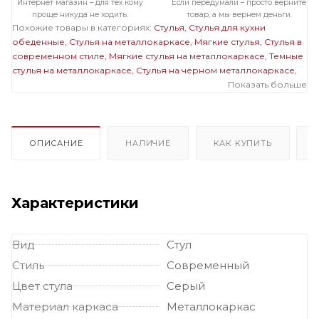
Интернет магазин – для тех кому
Если передумали – просто верните
проще никуда не ходить.
товар, а мы вернем деньги.
Похожие товары в категориях:
Стулья
Стулья для кухни
обеденные
Стулья на металлокаркасе
Мягкие стулья
Стулья в
современном стиле
Мягкие стулья на металлокаркасе
Темные
стулья на металлокаркасе
Стулья на черном металлокаркасе
Мягкие темные стулья
Стулья бархатные с обивкой из велюра
Показать больше
Стулья бархатные с обивкой из велюра на металлокаркасе
Мягкие стулья велюровые бархатные
Велюровые темные
стулья
ОПИСАНИЕ
НАЛИЧИЕ
КАК КУПИТЬ
Характеристики
Вид
Стул
Стиль
Современный
Цвет стула
Серый
Материал каркаса
Металлокаркас