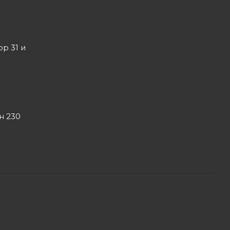
ор 31 и
он 230