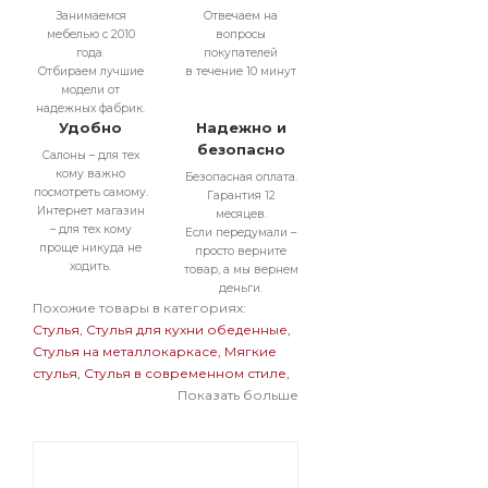
Занимаемся
Отвечаем на
мебелью с 2010
вопросы
года.
покупателей
Отбираем лучшие
в течение 10 минут
модели от
надежных фабрик.
Удобно
Надежно и
безопасно
Салоны – для тех
кому важно
Безопасная оплата.
посмотреть самому.
Гарантия 12
Интернет магазин
месяцев.
– для тех кому
Если передумали –
проще никуда не
просто верните
ходить.
товар, а мы вернем
деньги.
Похожие товары в категориях:
Стулья
Стулья для кухни обеденные
Стулья на металлокаркасе
Мягкие
стулья
Стулья в современном стиле
Стулья бархатные с обивкой из
Показать больше
велюра
Мягкие стулья на
металлокаркасе
Темные стулья на
металлокаркасе
Стулья на черном
металлокаркасе
Стулья бархатные с