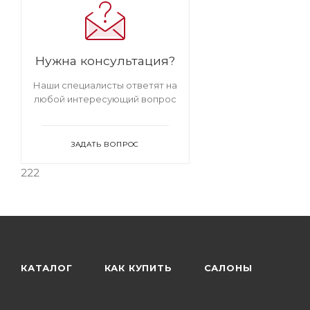
обивкой из велюра на
металлокаркасе
Мягкие темные
стулья
Мягкие стулья велюровые
бархатные
Велюровые темные
Нужна консультация?
стулья
Наши специалисты ответят на
любой интересующий вопрос
ЗАДАТЬ ВОПРОС
222
КАТАЛОГ
КАК КУПИТЬ
САЛОНЫ