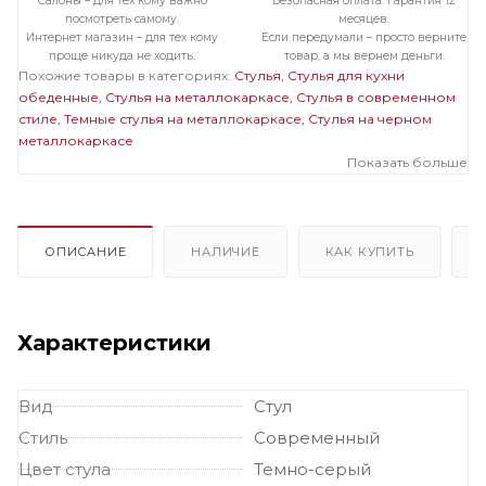
Салоны – для тех кому важно
Безопасная оплата. Гарантия 12
посмотреть самому.
месяцев.
Интернет магазин – для тех кому
Если передумали – просто верните
проще никуда не ходить.
товар, а мы вернем деньги.
Похожие товары в категориях:
Стулья
Стулья для кухни
обеденные
Стулья на металлокаркасе
Стулья в современном
стиле
Темные стулья на металлокаркасе
Стулья на черном
металлокаркасе
Показать больше
ОПИСАНИЕ
НАЛИЧИЕ
КАК КУПИТЬ
Характеристики
Вид
Стул
Стиль
Современный
Цвет стула
Темно-серый