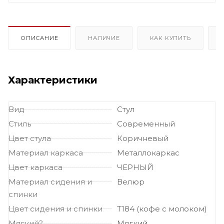
бархатные с обивкой из велюра на металлокаркасе
Мягкие
темные стулья
Мягкие стулья велюровые бархатные
Велюровые темные стулья
ОПИСАНИЕ
НАЛИЧИЕ
КАК КУПИТЬ
Характеристики
Вид
Стул
Стиль
Современный
Цвет стула
Коричневый
Материал каркаса
Металлокаркас
Цвет каркаса
ЧЕРНЫЙ
Материал сидения и
Велюр
спинки
Цвет сидения и спинки
Т184 (кофе с молоком)
Мягкий?
Мягкий