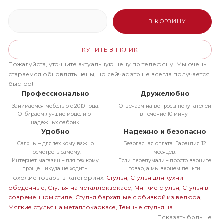
В КОРЗИНУ
КУПИТЬ В 1 КЛИК
Пожалуйста, уточните актуальную цену по телефону! Мы очень
стараемся обновлять цены, но сейчас это не всегда получается
быстро!
Профессионально
Дружелюбно
Занимаемся мебелью с 2010 года.
Отвечаем на вопросы покупателей
Отбираем лучшие модели от
в течение 10 минут
надежных фабрик.
Удобно
Надежно и безопасно
Салоны – для тех кому важно
Безопасная оплата. Гарантия 12
посмотреть самому.
месяцев.
Интернет магазин – для тех кому
Если передумали – просто верните
проще никуда не ходить.
товар, а мы вернем деньги.
Похожие товары в категориях:
Стулья
Стулья для кухни
обеденные
Стулья на металлокаркасе
Мягкие стулья
Стулья в
современном стиле
Стулья бархатные с обивкой из велюра
Мягкие стулья на металлокаркасе
Темные стулья на
металлокаркасе
Стулья на черном металлокаркасе
Показать больше
Стулья