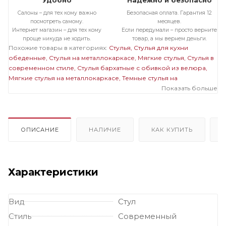
Удобно
Надежно и безопасно
Салоны – для тех кому важно
Безопасная оплата. Гарантия 12
посмотреть самому.
месяцев.
Интернет магазин – для тех кому
Если передумали – просто верните
проще никуда не ходить.
товар, а мы вернем деньги.
Похожие товары в категориях:
Стулья
Стулья для кухни
обеденные
Стулья на металлокаркасе
Мягкие стулья
Стулья в
современном стиле
Стулья бархатные с обивкой из велюра
Мягкие стулья на металлокаркасе
Темные стулья на
металлокаркасе
Стулья на черном металлокаркасе
Показать больше
Стулья
бархатные с обивкой из велюра на металлокаркасе
Мягкие
темные стулья
Мягкие стулья велюровые бархатные
Велюровые темные стулья
ОПИСАНИЕ
НАЛИЧИЕ
КАК КУПИТЬ
Характеристики
Вид
Стул
Стиль
Современный