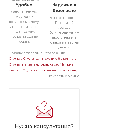
Удобно
Надежно и
безопасно
Салоны – для тех
кому важно
Безопасная оплата.
посмотреть самому.
Гарантия 12
Интернет магазин
месяцев.
– для тех кому
Если передумали –
проще никуда не
просто верните
ходить.
товар, а мы вернем
деньги.
Похожие товары в категориях:
Стулья
Стулья для кухни обеденные
Стулья на металлокаркасе
Мягкие
стулья
Стулья в современном стиле
Стулья бархатные с обивкой из
Показать больше
велюра
Мягкие стулья на
металлокаркасе
Темные стулья на
металлокаркасе
Стулья на черном
металлокаркасе
Стулья бархатные с
обивкой из велюра на
металлокаркасе
Мягкие темные
стулья
Мягкие стулья велюровые
бархатные
Велюровые темные
Нужна консультация?
стулья