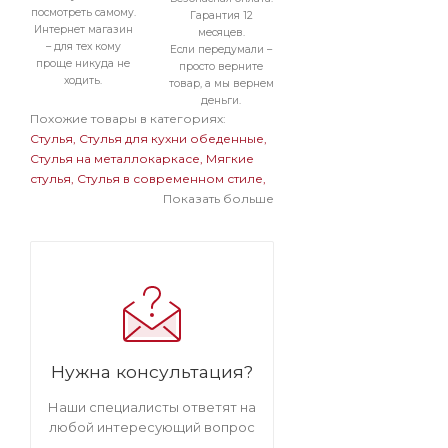
посмотреть самому.
Гарантия 12
Интернет магазин
месяцев.
– для тех кому
Если передумали –
проще никуда не
просто верните
ходить.
товар, а мы вернем
деньги.
Похожие товары в категориях:
Стулья
Стулья для кухни обеденные
Стулья на металлокаркасе
Мягкие
стулья
Стулья в современном стиле
Мягкие стулья на металлокаркасе
Показать больше
Светлые стулья на металлокаркасе
Мягкие светлые стулья
Нужна консультация?
Наши специалисты ответят на
любой интересующий вопрос