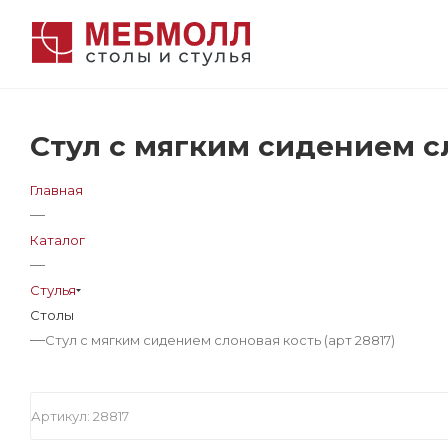
Стул с мягким сидением сл
Главная
—
Каталог
—
Стулья
Столы
—
Стул с мягким сидением слоновая кость (арт 28817)
Артикул:
28817