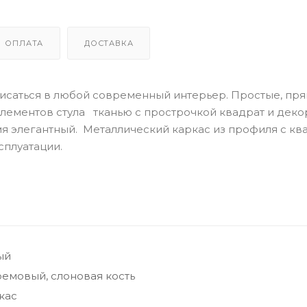
ОПЛАТА
ДОСТАВКА
писаться в любой современный интерьер. Простые, пр
элементов стула тканью с прострочкой квадрат и дек
емя элегантный. Металлический каркас из профиля с кв
сплуатации.
ый
емовый, слоновая кость
кас