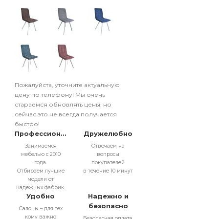
Пожалуйста, уточните актуальную
цену по телефону! Мы очень
стараемся обновлять цены, но
сейчас это не всегда получается
быстро!
Профессионально
Дружелюбно
Занимаемся
Отвечаем на
мебелью с 2010
вопросы
года.
покупателей
Отбираем лучшие
в течение 10 минут
модели от
надежных фабрик.
Удобно
Надежно и
безопасно
Салоны – для тех
кому важно
Безопасная оплата.