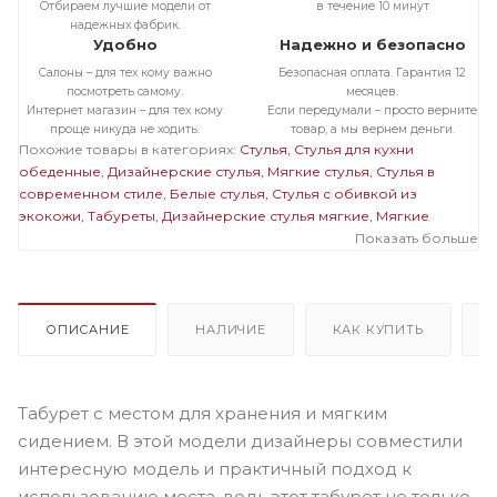
Отбираем лучшие модели от
в течение 10 минут
надежных фабрик.
Удобно
Надежно и безопасно
Салоны – для тех кому важно
Безопасная оплата. Гарантия 12
посмотреть самому.
месяцев.
Интернет магазин – для тех кому
Если передумали – просто верните
проще никуда не ходить.
товар, а мы вернем деньги.
Похожие товары в категориях:
Стулья
Стулья для кухни
обеденные
Дизайнерские стулья
Мягкие стулья
Стулья в
современном стиле
Белые стулья
Стулья с обивкой из
экокожи
Табуреты
Дизайнерские стулья мягкие
Мягкие
белые стулья
Мягкие стулья с обивкой из экокожи
Показать больше
Белые
стулья из экокожи
ОПИСАНИЕ
НАЛИЧИЕ
КАК КУПИТЬ
Табурет с местом для хранения и мягким
сидением. В этой модели дизайнеры совместили
интересную модель и практичный подход к
использованию места, ведь этот табурет не только