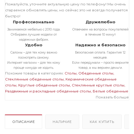
Пожалуйста, уточните актуальную цену по телефону! Мы очень
стараемся обновлять цены, но сейчас это не всегда получается
быстро!
Профессионально
Дружелюбно
Занимаемся мебелью с 2010 года.
Отвечаем на вопросы покупателей
Отбираем лучшие модели от
в течение 10 минут
надежных фабрик.
Удобно
Надежно и безопасно
Салоны – для тех кому важно
Безопасная оплата. Гарантия 12
посмотреть самому.
месяцев.
Интернет магазин – для тех кому
Если передумали – просто верните
проще никуда не ходить.
товар, а мы вернем деньги.
Похожие товары в категориях:
Столы
Обеденные столы
Стеклянные обеденные столы
Керамические обеденные
столы
Круглые обеденные столы
Стеклянные круглые столы
Раздвижные и раскладные обеденные столы
Белые обеденные
столы
Обеденные столы в современном стиле
Показать больше
Маленькие
кухонные столы
Стеклянные раздвижные и раскладные столы
Стеклянные белые столы
Стеклянные маленькие столы
Раздвижные и раскладные круглые столы
Раздвижные и
раскладные белые столы
Раздвижные и раскладные маленькие
ОПИСАНИЕ
НАЛИЧИЕ
КАК КУПИТЬ
столы
Круглые белые столы
Круглые маленькие столы
Белые
маленькие столы