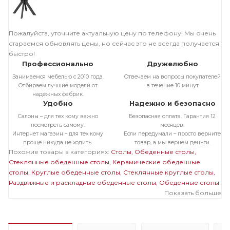
Пожалуйста, уточните актуальную цену по телефону! Мы очень
стараемся обновлять цены, но сейчас это не всегда получается
быстро!
Профессионально
Дружелюбно
Занимаемся мебелью с 2010 года.
Отвечаем на вопросы покупателей
Отбираем лучшие модели от
в течение 10 минут
надежных фабрик.
Удобно
Надежно и безопасно
Салоны – для тех кому важно
Безопасная оплата. Гарантия 12
посмотреть самому.
месяцев.
Интернет магазин – для тех кому
Если передумали – просто верните
проще никуда не ходить.
товар, а мы вернем деньги.
Похожие товары в категориях:
Столы
Обеденные столы
Стеклянные обеденные столы
Керамические обеденные
столы
Круглые обеденные столы
Стеклянные круглые столы
Раздвижные и раскладные обеденные столы
Обеденные столы
в современном стиле
Маленькие кухонные столы
Показать больше
Стеклянные
раздвижные и раскладные столы
Стеклянные маленькие столы
Раздвижные и раскладные круглые столы
Раздвижные и
раскладные маленькие столы
Круглые маленькие столы