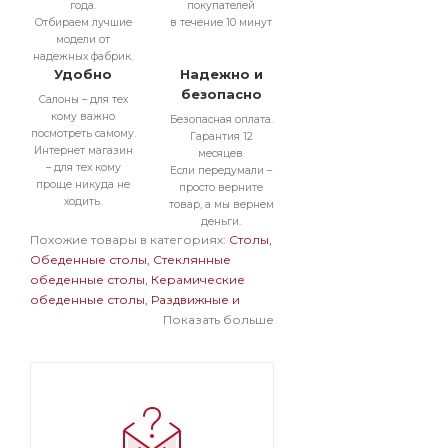
года.
покупателей
Отбираем лучшие
в течение 10 минут
модели от
надежных фабрик.
Удобно
Надежно и
безопасно
Салоны – для тех
кому важно
Безопасная оплата.
посмотреть самому.
Гарантия 12
Интернет магазин
месяцев.
– для тех кому
Если передумали –
проще никуда не
просто верните
ходить.
товар, а мы вернем
деньги.
Похожие товары в категориях:
Столы
Обеденные столы
Стеклянные
обеденные столы
Керамические
обеденные столы
Раздвижные и
раскладные обеденные столы
Показать больше
Прямоугольные обеденные столы
Белые обеденные столы
Обеденные
столы в современном стиле
Обеденные столы на одной ножке
Большие обеденные столы
Стеклянные раздвижные и