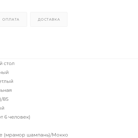
ОПЛАТА
ДОСТАВКА
 стол
ный
етлый
ьная
)/85
ой
т 6 человек)
 (мрамор шампань)/Мокко