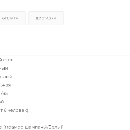
ОПЛАТА
ДОСТАВКА
 стол
ный
етлый
ьная
)/85
ой
т 6 человек)
 (мрамор шампань)/Белый