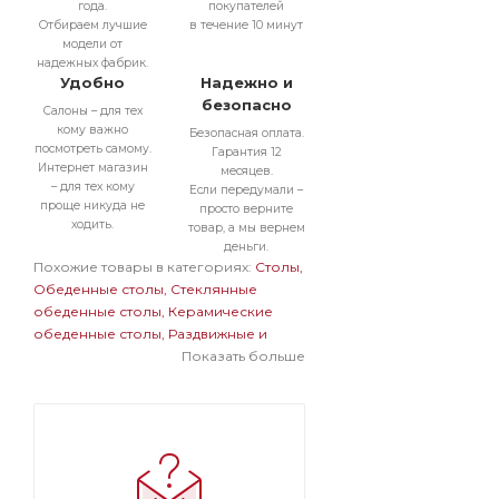
года.
покупателей
Отбираем лучшие
в течение 10 минут
модели от
надежных фабрик.
Удобно
Надежно и
безопасно
Салоны – для тех
кому важно
Безопасная оплата.
посмотреть самому.
Гарантия 12
Интернет магазин
месяцев.
– для тех кому
Если передумали –
проще никуда не
просто верните
ходить.
товар, а мы вернем
деньги.
Похожие товары в категориях:
Столы
Обеденные столы
Стеклянные
обеденные столы
Керамические
обеденные столы
Раздвижные и
раскладные обеденные столы
Показать больше
Прямоугольные обеденные столы
Белые обеденные столы
Обеденные
столы в современном стиле
Обеденные столы на одной ножке
Большие обеденные столы
Стеклянные раздвижные и