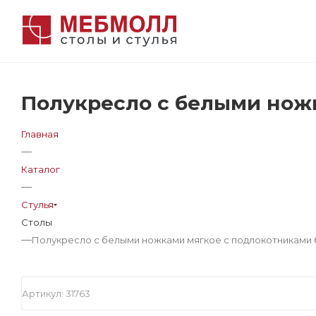
Полукресло с белыми ножк
Главная
—
Каталог
—
Стулья
Столы
—
Полукресло с белыми ножками мягкое с подлокотниками б
Артикул:
31763