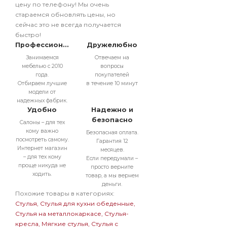
цену по телефону! Мы очень
стараемся обновлять цены, но
сейчас это не всегда получается
быстро!
Профессионально
Дружелюбно
Занимаемся
Отвечаем на
мебелью с 2010
вопросы
года.
покупателей
Отбираем лучшие
в течение 10 минут
модели от
надежных фабрик.
Удобно
Надежно и
безопасно
Салоны – для тех
кому важно
Безопасная оплата.
посмотреть самому.
Гарантия 12
Интернет магазин
месяцев.
– для тех кому
Если передумали –
проще никуда не
просто верните
ходить.
товар, а мы вернем
деньги.
Похожие товары в категориях:
Стулья
Стулья для кухни обеденные
Стулья на металлокаркасе
Стулья-
кресла
Мягкие стулья
Стулья с