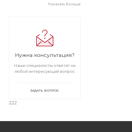
подлокотниками
Стулья в
Показать больше
современном стиле
Мягкие стулья
на металлокаркасе
Светлые стулья
на металлокаркасе
Полукресла
светлые
Мягкие стулья с
подлокотниками
Мягкие светлые
стулья
Светлые стулья с
подлокотниками
Нужна консультация?
Наши специалисты ответят на
любой интересующий вопрос
ЗАДАТЬ ВОПРОС
222