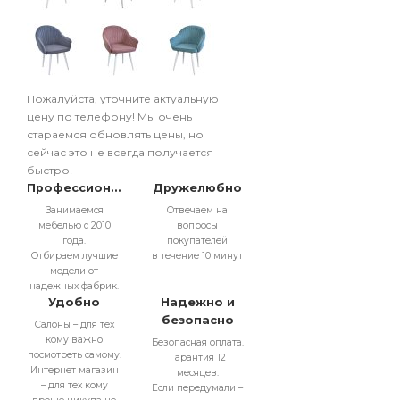
Пожалуйста, уточните актуальную
цену по телефону! Мы очень
стараемся обновлять цены, но
сейчас это не всегда получается
быстро!
Профессионально
Дружелюбно
Занимаемся
Отвечаем на
мебелью с 2010
вопросы
года.
покупателей
Отбираем лучшие
в течение 10 минут
модели от
надежных фабрик.
Удобно
Надежно и
безопасно
Салоны – для тех
кому важно
Безопасная оплата.
посмотреть самому.
Гарантия 12
Интернет магазин
месяцев.
– для тех кому
Если передумали –