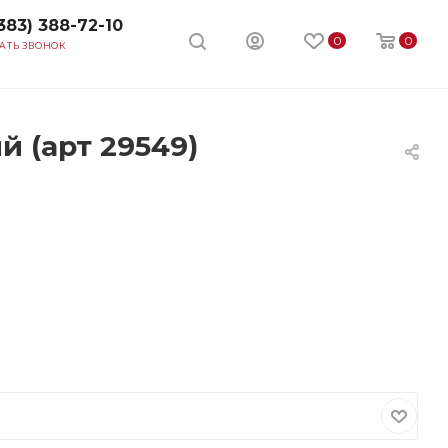
383) 388-72-10
0
0
АТЬ ЗВОНОК
 (арт 29549)