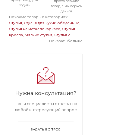
проще никуда не
просто верните
ходить.
товар, а мы вернем
деньги.
Похожие товары в категориях:
Стулья
Стулья для кухни обеденные
Стулья на металлокаркасе
Стулья-
кресла
Мягкие стулья
Стулья с
подлокотниками
Стулья в
Показать больше
современном стиле
Мягкие стулья
на металлокаркасе
Светлые стулья
на металлокаркасе
Полукресла
светлые
Мягкие стулья с
подлокотниками
Мягкие светлые
стулья
Светлые стулья с
подлокотниками
Нужна консультация?
Наши специалисты ответят на
любой интересующий вопрос
ЗАДАТЬ ВОПРОС