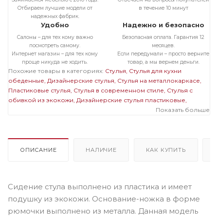
Отбираем лучшие модели от
в течение 10 минут
надежных фабрик.
Удобно
Надежно и безопасно
Салоны – для тех кому важно
Безопасная оплата. Гарантия 12
посмотреть самому.
месяцев.
Интернет магазин – для тех кому
Если передумали – просто верните
проще никуда не ходить.
товар, а мы вернем деньги.
Похожие товары в категориях:
Стулья
Стулья для кухни
обеденные
Дизайнерские стулья
Стулья на металлокаркасе
Пластиковые стулья
Стулья в современном стиле
Стулья с
обивкой из экокожи
Дизайнерские стулья пластиковые
Черные стулья на металлокаркасе
Стулья с обивкой из
Показать больше
экокожи на металлокаркасе
Пластиковые черные стулья
Черные стулья из экокожи
ОПИСАНИЕ
НАЛИЧИЕ
КАК КУПИТЬ
Сидение стула выполнено из пластика и имеет
подушку из экокожи. Основание-ножка в форме
рюмочки выполнено из металла. Данная модель