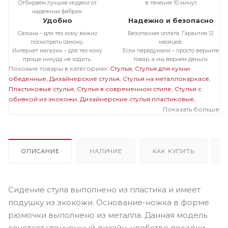
Отбираем лучшие модели от
в течение 10 минут
надежных фабрик.
Удобно
Надежно и безопасно
Салоны – для тех кому важно
Безопасная оплата. Гарантия 12
посмотреть самому.
месяцев.
Интернет магазин – для тех кому
Если передумали – просто верните
проще никуда не ходить.
товар, а мы вернем деньги.
Похожие товары в категориях:
Стулья
Стулья для кухни
обеденные
Дизайнерские стулья
Стулья на металлокаркасе
Пластиковые стулья
Стулья в современном стиле
Стулья с
обивкой из экокожи
Дизайнерские стулья пластиковые
Черные стулья на металлокаркасе
Стулья на черном
Показать больше
металлокаркасе
Стулья с обивкой из экокожи на
металлокаркасе
Пластиковые черные стулья
Черные стулья из
экокожи
ОПИСАНИЕ
НАЛИЧИЕ
КАК КУПИТЬ
Сидение стула выполнено из пластика и имеет
подушку из экокожи. Основание-ножка в форме
рюмочки выполнено из металла. Данная модель
сочетает утонченный дизайн, удобство посадки,