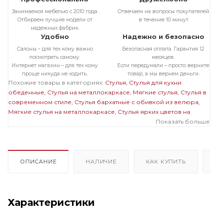
Занимаемся мебелью с 2010 года.
Отвечаем на вопросы покупателей
Отбираем лучшие модели от
в течение 10 минут
надежных фабрик.
Удобно
Надежно и безопасно
Салоны – для тех кому важно
Безопасная оплата. Гарантия 12
посмотреть самому.
месяцев.
Интернет магазин – для тех кому
Если передумали – просто верните
проще никуда не ходить.
товар, а мы вернем деньги.
Похожие товары в категориях:
Стулья
Стулья для кухни
обеденные
Стулья на металлокаркасе
Мягкие стулья
Стулья в
современном стиле
Стулья бархатные с обивкой из велюра
Мягкие стулья на металлокаркасе
Стулья ярких цветов на
металлокаркасе
Стулья бархатные с обивкой из велюра на
Показать больше
металлокаркасе
Мягкие стулья ярких цветов
Мягкие стулья
велюровые бархатные
Стулья ярких цветов велюровые
ОПИСАНИЕ
НАЛИЧИЕ
КАК КУПИТЬ
Характеристики